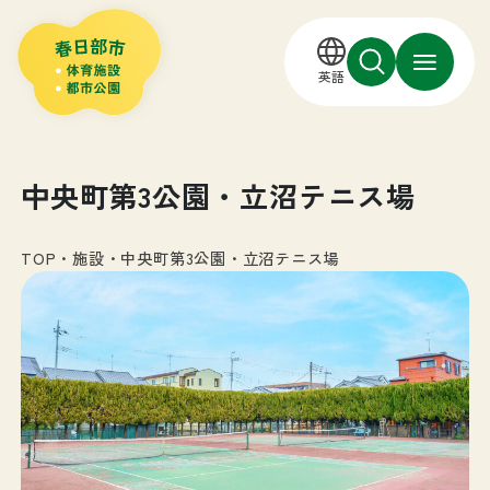
英語
中央町第3公園・立沼テニス場
TOP
・
施設
・
中央町第3公園・立沼テニス場